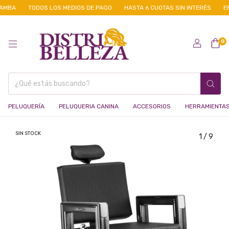
MBA
TODOS LOS MEDIOS DE PAGO
HASTA 6 CUOTAS SIN INTERÉS
ENV
0
PELUQUERÍA
PELUQUERIA CANINA
ACCESORIOS
HERRAMIENTA
SIN STOCK
1
/
9