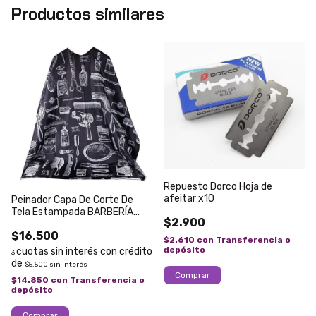
Productos similares
Repuesto Dorco Hoja de
afeitar x10
Peinador Capa De Corte De
Tela Estampada BARBERÍA
$2.900
HERRAMIENTAS Vintage
$16.500
$2.610
con
Transferencia o
depósito
3
$5.500
sin interés
$14.850
con
Transferencia o
depósito