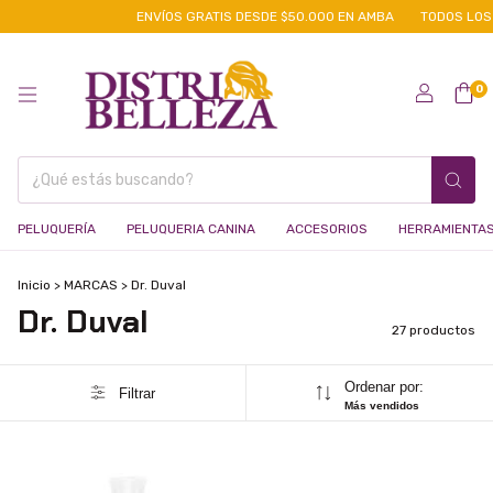
ENVÍOS GRATIS DESDE $50.000 EN AMBA
TODOS LOS MED
0
PELUQUERÍA
PELUQUERIA CANINA
ACCESORIOS
HERRAMIENTA
Inicio
>
MARCAS
>
Dr. Duval
Dr. Duval
27 productos
Ordenar por:
Filtrar
Más vendidos