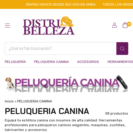
ENVÍOS GRATIS DESDE $50.000 EN AMBA
TODOS LOS MEDIOS DE P
0
PELUQUERÍA
PELUQUERIA CANINA
ACCESORIOS
HERRAMIENTA
Inicio
>
PELUQUERIA CANINA
PELUQUERIA CANINA
38 productos
Equipá tu estética canina con insumos de alta calidad. Herramientas
profesionales para peluqueros caninos exigentes, maquinas, cuchillas,
lubricantes y accesorios.