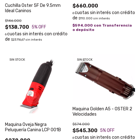
Cuchilla Oster 5F De 9.5mm
$660.000
Ideal Caninos
6
$110.000
sin interés
$146.000
$594.000
con
Transferencia
$138.700
5
% OFF
o depósito
6
$23.116,67
sin interés
SIN STOCK
SIN STOCK
Maquina Golden A5 - OSTER 2
Velocidades
Maquina Oveja Negra
$574.000
Peluquería Canina LCP 001B
$545.300
5
% OFF
6