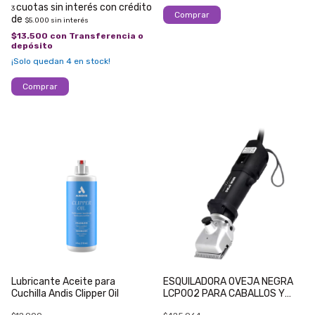
3
$5.000
sin interés
$13.500
con
Transferencia o
depósito
¡Solo quedan
4
en stock!
Lubricante Aceite para
ESQUILADORA OVEJA NEGRA
Cuchilla Andis Clipper Oil
LCP002 PARA CABALLOS Y
PERROS GRANDES 120W