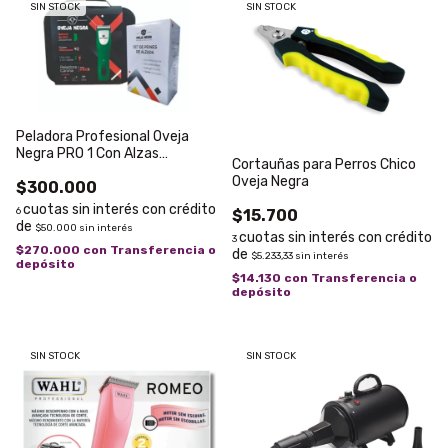
SIN STOCK
SIN STOCK
Peladora Profesional Oveja
Negra PRO 1 Con Alzas
Cortauñas para Perros Chico
premium
Oveja Negra
$300.000
6
$15.700
$50.000
sin interés
3
$270.000
con
Transferencia o
$5.233,33
sin interés
depósito
$14.130
con
Transferencia o
depósito
SIN STOCK
SIN STOCK