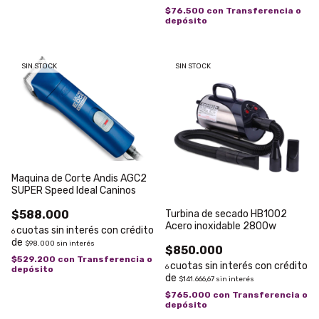
$76.500
con
Transferencia o
depósito
SIN STOCK
SIN STOCK
Maquina de Corte Andis AGC2
SUPER Speed Ideal Caninos
$588.000
Turbina de secado HB1002
Acero inoxidable 2800w
6
$98.000
sin interés
$850.000
$529.200
con
Transferencia o
6
depósito
$141.666,67
sin interés
$765.000
con
Transferencia o
depósito