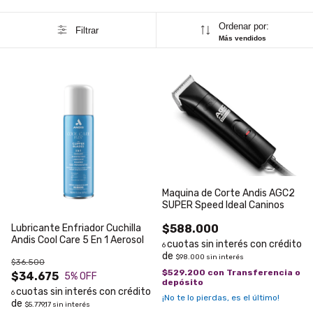
Ordenar por:
Filtrar
Más vendidos
Maquina de Corte Andis AGC2
SUPER Speed Ideal Caninos
Lubricante Enfriador Cuchilla
$588.000
Andis Cool Care 5 En 1 Aerosol
6
$98.000
sin interés
$36.500
$529.200
con
Transferencia o
$34.675
5
% OFF
depósito
6
¡No te lo pierdas, es el último!
$5.779,17
sin interés