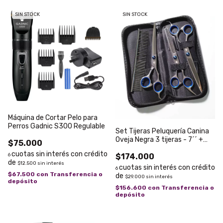
SIN STOCK
SIN STOCK
Máquina de Cortar Pelo para
Perros Gadnic S300 Regulable
Set Tijeras Peluquería Canina
Oveja Negra 3 tijeras - 7´´ +
$75.000
Peine SH0704S
6
$174.000
$12.500
sin interés
6
$67.500
con
Transferencia o
$29.000
sin interés
depósito
$156.600
con
Transferencia o
depósito