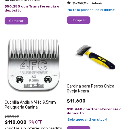
$10.416,67
sin interés
$16.308,33
sin interés
$56.250
con
Transferencia o
¡No te lo pierdas, es el último!
depósito
Cardina para Perros Chica
Oveja Negra
$11.600
Cuchilla Andis N°4fc 9.5mm
Peluqueria Canina
$10.440
con
Transferencia o
depósito
$121.000
¡Solo quedan
2
en stock!
$110.000
9
% OFF