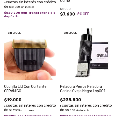
Comb
6
$98.000
sin interés
$8.000
$529.200
con
Transferencia o
$7.600
5
% OFF
depósito
SIN STOCK
SIN STOCK
Cuchilla LILI Con Cortante
Peladora Perros Peladora
CERÁMICO
Canina Oveja Negra Lcp001
Cuchilla
$19.000
$238.800
3
6
$6.333,33
sin interés
$39.800
sin interés