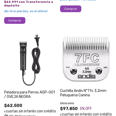
$62.991
con
Transferencia o
depósito
¡No te lo pierdas, es el último!
Cuchilla Andis N°7fc 3.2mm
Peladora para Perros AGP-001
Peluqueria Canina
/ OVEJA NEGRA
$103.000
$62.500
$97.850
5
% OFF
6
6