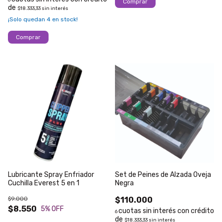
6
$18.333,33
sin interés
¡Solo quedan
4
en stock!
Lubricante Spray Enfriador
Set de Peines de Alzada Oveja
Cuchilla Everest 5 en 1
Negra
$9.000
$110.000
$8.550
5
% OFF
6
$18.333,33
sin interés