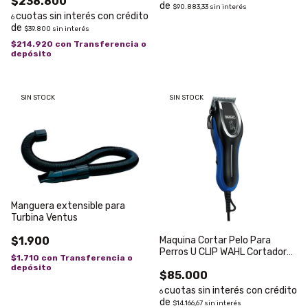
$238.800
$90.883,33
sin interés
6
$39.800
sin interés
$214.920
con
Transferencia o
depósito
SIN STOCK
SIN STOCK
Manguera extensible para
Turbina Ventus
$1.900
Maquina Cortar Pelo Para
Perros U CLIP WAHL Cortadora
$1.710
con
Transferencia o
Canina
depósito
$85.000
6
$14.166,67
sin interés