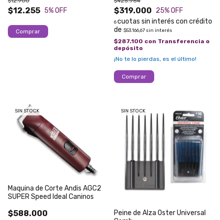
$12.900
$425.964
$12.255
$319.000
5
% OFF
25
% OFF
6
$53.166,67
sin interés
$287.100
con
Transferencia o
depósito
¡No te lo pierdas, es el último!
SIN STOCK
SIN STOCK
Maquina de Corte Andis AGC2
SUPER Speed Ideal Caninos
$588.000
Peine de Alza Oster Universal