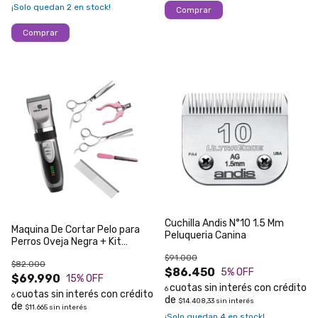
¡Solo quedan
2
en stock!
Cuchilla Andis N°10 1.5 Mm
Maquina De Cortar Pelo para
Peluqueria Canina
Perros Oveja Negra + Kit
Mantenimiento
$91.000
$82.000
$86.450
5
% OFF
$69.990
15
% OFF
6
6
$14.408,33
sin interés
$11.665
sin interés
¡Solo quedan
4
en stock!