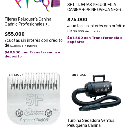
SET TIJERAS PELUQUERIA
CANINA + PEINE OVEJA NEGRA
SKSHS1
Tijeras Peluquería Canina
$75.000
Gadnic Profesionales +
6
Estuche
$12.500
sin interés
$55.000
$67.500
con
Transferencia o
6
depósito
$9.166,67
sin interés
$49.500
con
Transferencia o
depósito
SIN STOCK
SIN STOCK
Turbina Secadora Ventus
Peluqueria Canina