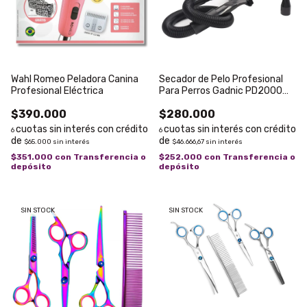
Wahl Romeo Peladora Canina
Secador de Pelo Profesional
Profesional Eléctrica
Para Perros Gadnic PD2000
2000W
$390.000
$280.000
6
6
$65.000
sin interés
$46.666,67
sin interés
$351.000
con
Transferencia o
$252.000
con
Transferencia o
depósito
depósito
SIN STOCK
SIN STOCK