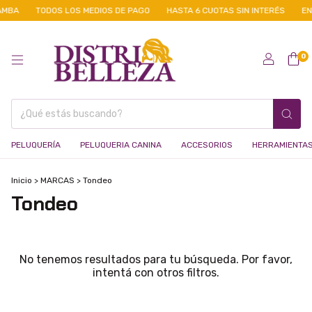
AMBA
TODOS LOS MEDIOS DE PAGO
HASTA 6 CUOTAS SIN INTERÉS
EN
0
PELUQUERÍA
PELUQUERIA CANINA
ACCESORIOS
HERRAMIENTA
Inicio
>
MARCAS
>
Tondeo
Tondeo
No tenemos resultados para tu búsqueda. Por favor,
intentá con otros filtros.