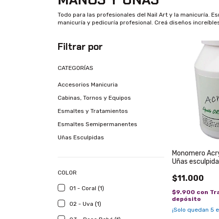
Todo para las profesionales del Nail Art y la manicuría.
manicuría y pedicuría profesional. Creá diseños increíbl
Filtrar por
CATEGORÍAS
Accesorios Manicuria
Cabinas, Tornos y Equipos
Esmaltes y Tratamientos
Esmaltes Semipermanentes
Uñas Esculpidas
Monomero Acry
Uñas esculpida
COLOR
$11.000
01 - Coral (1)
$9.900
con
Tr
depósito
02 - Uva (1)
¡Solo quedan
5
e