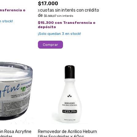
$17.000
nsferencia o
3
$5.666,67
sin interés
 stock!
$15.300
con
Transferencia o
depósito
¡Solo quedan
3
en stock!
ón Rosa Acryfine
Removedor de Acrilico Heburn
lpidas
Uñas Esculpidas x 60cc