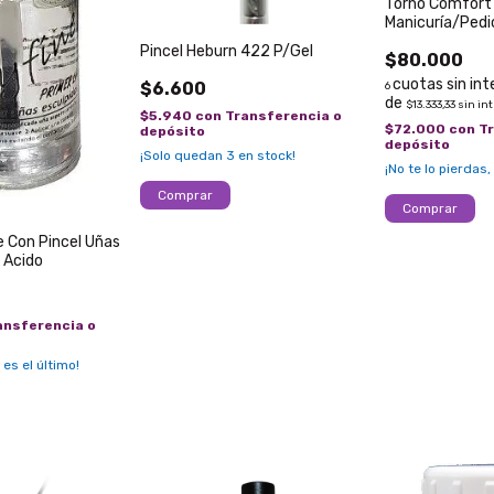
Torno Comfort D
Manicuría/Pedi
Pincel Heburn 422 P/Gel
$80.000
$6.600
6
$13.333,33
sin in
$5.940
con
Transferencia o
$72.000
con
T
depósito
depósito
¡Solo quedan
3
en stock!
¡No te lo pierdas,
e Con Pincel Uñas
 Acido
ansferencia o
 es el último!