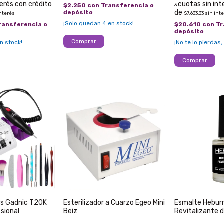
$2.250
con
Transferencia o
3
depósito
interés
$7.633,33
sin int
¡Solo quedan
4
en stock!
ransferencia o
$20.610
con
Tr
depósito
n stock!
¡No te lo pierdas,
as Gadnic T20K
Esterilizador a Cuarzo Egeo Mini
Esmalte Hebur
sional
Beiz
Revitalizante 