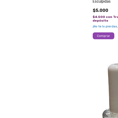
Esculpidas
$5.000
$4.500
con
Tr
depósito
¡No te lo pierdas,