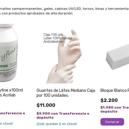
 Esmaltes semipermanentes, geles, cabinas UV/LED, tornos, limas y herramienta
es con productos aprobados de alta duración.
fine x100ml
Guantes de Látex Mediano Caja
Bloque Blanco 
s Acrilab
por 100 unidades.
$2.200
$11.000
$1.980
con
Tra
depósito
ansferencia o
$9.900
con
Transferencia o
depósito
n stock!
¡Solo quedan
2
en stock!