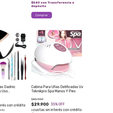
$540
con
Transferencia o
depósito
as Gadnic
Cabina Para Uñas Gelificadas Uv
w Uso
Teknikpro Spa Manos Y Pies
ital y Touch
$45.900
$29.900
35
% OFF
erés
3