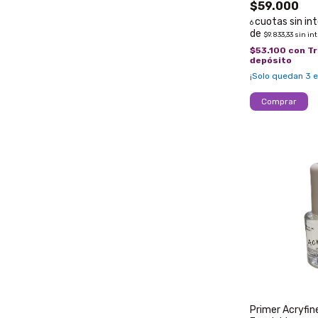
$59.000
6
$9.833,33
sin in
$53.100
con
Tr
depósito
¡Solo quedan
3
e
Primer Acryfin