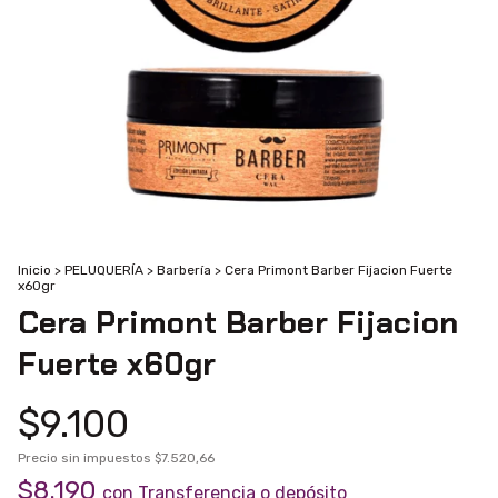
Inicio
>
PELUQUERÍA
>
Barbería
>
Cera Primont Barber Fijacion Fuerte
x60gr
Cera Primont Barber Fijacion
Fuerte x60gr
$9.100
Precio sin impuestos
$7.520,66
$8.190
con
Transferencia o depósito