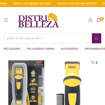
MBA
TODOS LOS MEDIOS DE PAGO
HASTA 6 CUOTAS SIN INTERÉS
ENV
0
PELUQUERÍA
PELUQUERIA CANINA
ACCESORIOS
HERRAMIENTA
1
/
2