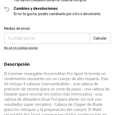
Tus datos cuidados durante toda la compra.
Cambios y devoluciones
Si no te gusta, podés cambiarlo por otro o devolverlo.
Entregas para el CP:
Cambiar CP
Medios de envío
Calcular
No sé mi código postal
Descripción
El trimmer recargable GroomsMan Pro Sport le brinda un
rendimiento resistente con un cuerpo de alto impacto.
Este
kit incluye 4 cabezas intercambiables - una cabeza de
precisión de recorte (para un corte de paso) - una cabeza de
Detailer (para recortar los estilos más intrincados) - una
cabeza de afeitadora Dual Foil (para afeitar sin nick con
resultados super cerrados) - Cabeza de Clipper de Blade
(para los retoques y la preparación del cuerpo).
El Wahl
recargable Pro Sport consigue resultados profesionales en