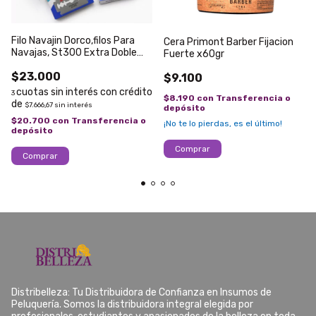
Filo Navajin Dorco,filos Para
Cera Primont Barber Fijacion
Navajas, St300 Extra Doble
Fuerte x60gr
Platino, 100/unidades
$23.000
$9.100
3
$8.190
con
Transferencia o
$7.666,67
sin interés
depósito
$20.700
con
Transferencia o
¡No te lo pierdas, es el último!
depósito
Distribelleza: Tu Distribuidora de Confianza en Insumos de
Peluquería. Somos la distribuidora integral elegida por