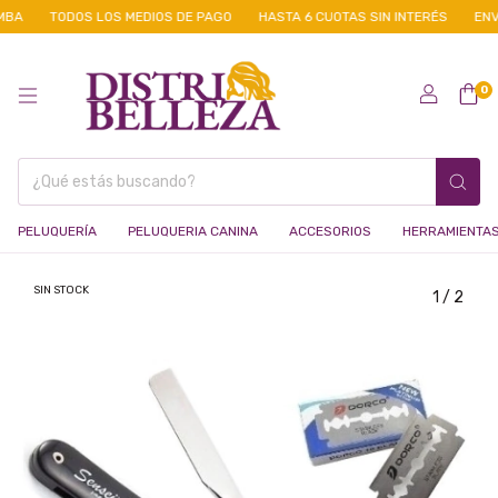
BA
TODOS LOS MEDIOS DE PAGO
HASTA 6 CUOTAS SIN INTERÉS
ENVÍ
0
PELUQUERÍA
PELUQUERIA CANINA
ACCESORIOS
HERRAMIENTA
SIN STOCK
1
/
2