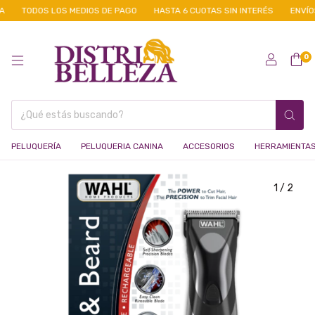
TODOS LOS MEDIOS DE PAGO
HASTA 6 CUOTAS SIN INTERÉS
ENVÍOS 
0
PELUQUERÍA
PELUQUERIA CANINA
ACCESORIOS
HERRAMIENTA
1
/
2