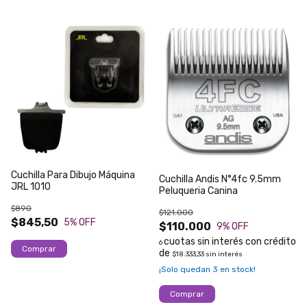
Cuchilla Para Dibujo Máquina
Cuchilla Andis N°4fc 9.5mm
JRL 1010
Peluqueria Canina
$890
$121.000
$845,50
5
% OFF
$110.000
9
% OFF
6
$18.333,33
sin interés
¡Solo quedan
3
en stock!