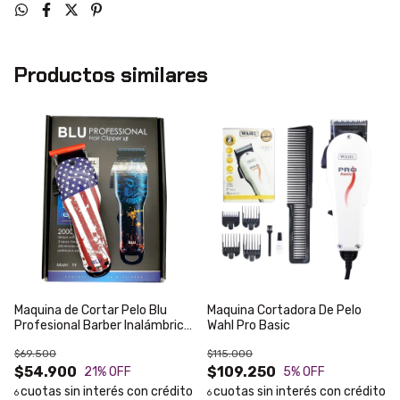
Productos similares
Maquina de Cortar Pelo Blu
Maquina Cortadora De Pelo
Profesional Barber Inalámbrica
Wahl Pro Basic
2 velocidades
$69.500
$115.000
$54.900
$109.250
21
% OFF
5
% OFF
6
6