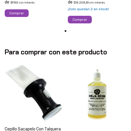
$9.150
sin interés
$18.208,33
sin interés
¡Solo quedan
2
en stock!
Comprar
Para comprar con este producto
Cepillo Sacapelo Con Talquera