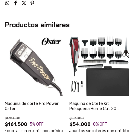
Productos similares
Maquina de corte Pro Power
Maquina de Corte Kit
Oster
Peluqueria Home Cut 20
Piezas WAHL
$170.000
$59.000
$161.500
$54.000
5
% OFF
8
% OFF
6
6