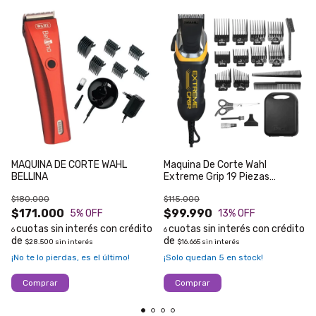
MAQUINA DE CORTE WAHL
Maquina De Corte Wahl
BELLINA
Extreme Grip 19 Piezas
Profesional
$180.000
$115.000
$171.000
$99.990
5
% OFF
13
% OFF
6
6
$28.500
sin interés
$16.665
sin interés
¡No te lo pierdas, es el último!
¡Solo quedan
5
en stock!