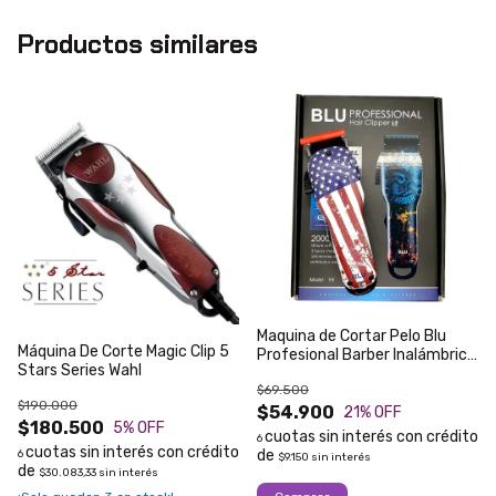
Productos similares
Maquina de Cortar Pelo Blu
Máquina De Corte Magic Clip 5
Profesional Barber Inalámbrica
Stars Series Wahl
2 velocidades
$69.500
$190.000
$54.900
21
% OFF
$180.500
5
% OFF
6
6
$9.150
sin interés
$30.083,33
sin interés