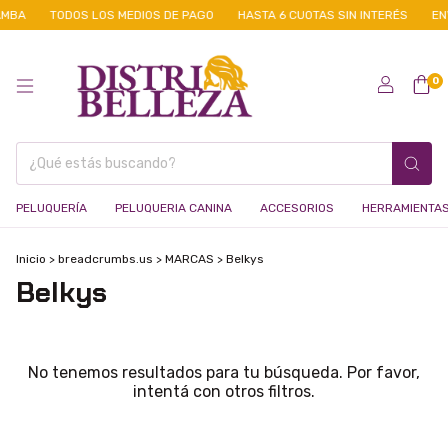
AMBA
TODOS LOS MEDIOS DE PAGO
HASTA 6 CUOTAS SIN INTERÉS
ENV
0
PELUQUERÍA
PELUQUERIA CANINA
ACCESORIOS
HERRAMIENTA
Inicio
>
breadcrumbs.us
>
MARCAS
>
Belkys
Belkys
No tenemos resultados para tu búsqueda. Por favor,
intentá con otros filtros.