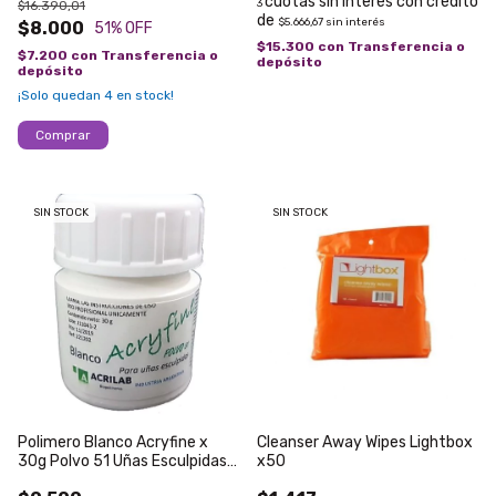
3
$16.390,01
$5.666,67
sin interés
$8.000
51
% OFF
$15.300
con
Transferencia o
$7.200
con
Transferencia o
depósito
depósito
¡Solo quedan
4
en stock!
SIN STOCK
SIN STOCK
Polimero Blanco Acryfine x
Cleanser Away Wipes Lightbox
30g Polvo 51 Uñas Esculpidas
x50
Acrilico