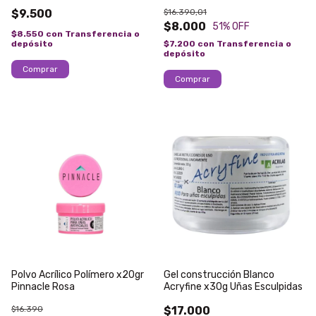
Acrilico
$9.500
$16.390,01
$8.000
51
% OFF
$8.550
con
Transferencia o
depósito
$7.200
con
Transferencia o
depósito
Polvo Acrílico Polímero x20gr
Gel construcción Blanco
Pinnacle Rosa
Acryfine x30g Uñas Esculpidas
$16.390
$17.000