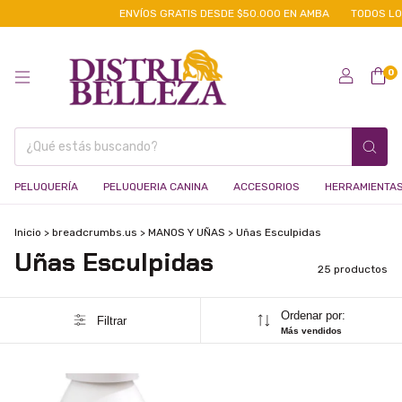
ENVÍOS GRATIS DESDE $50.000 EN AMBA
TODOS LOS MED
0
PELUQUERÍA
PELUQUERIA CANINA
ACCESORIOS
HERRAMIENTA
Inicio
>
breadcrumbs.us
>
MANOS Y UÑAS
>
Uñas Esculpidas
Uñas Esculpidas
25 productos
Ordenar por:
Filtrar
Más vendidos