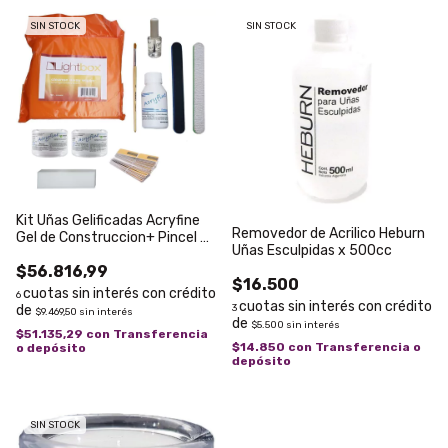
SIN STOCK
SIN STOCK
Kit Uñas Gelificadas Acryfine
Removedor de Acrilico Heburn
Gel de Construccion+ Pincel +
Uñas Esculpidas x 500cc
Moldes + Limas
$56.816,99
$16.500
6
3
$9.469,50
sin interés
$5.500
sin interés
$51.135,29
con
Transferencia
$14.850
con
Transferencia o
o depósito
depósito
SIN STOCK