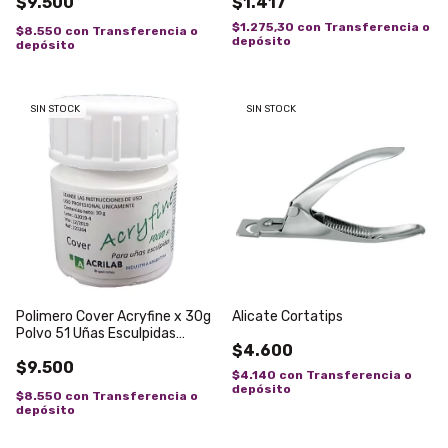
$9.500
$1.417
$1.275,30
con
Transferencia o
$8.550
con
Transferencia o
depósito
depósito
SIN STOCK
SIN STOCK
Polimero Cover Acryfine x 30g
Alicate Cortatips
Polvo 51 Uñas Esculpidas
$4.600
Acrilico
$9.500
$4.140
con
Transferencia o
depósito
$8.550
con
Transferencia o
depósito