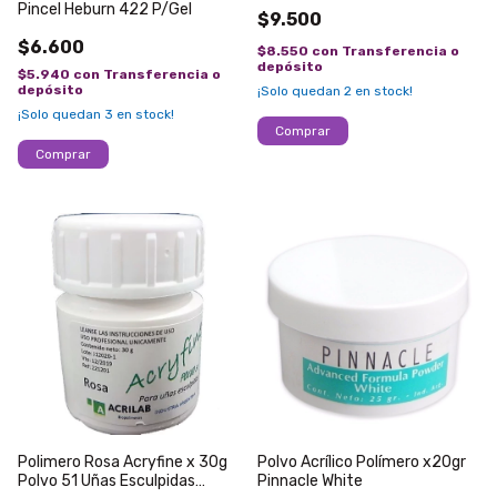
Acrilico
Pincel Heburn 422 P/Gel
$9.500
$6.600
$8.550
con
Transferencia o
depósito
$5.940
con
Transferencia o
depósito
¡Solo quedan
2
en stock!
¡Solo quedan
3
en stock!
Polimero Rosa Acryfine x 30g
Polvo Acrílico Polímero x20gr
Polvo 51 Uñas Esculpidas
Pinnacle White