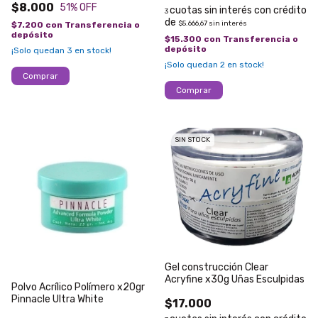
$8.000
51
% OFF
3
$5.666,67
sin interés
$7.200
con
Transferencia o
depósito
$15.300
con
Transferencia o
depósito
¡Solo quedan
3
en stock!
¡Solo quedan
2
en stock!
SIN STOCK
Gel construcción Clear
Acryfine x30g Uñas Esculpidas
Polvo Acrílico Polímero x20gr
Pinnacle Ultra White
$17.000