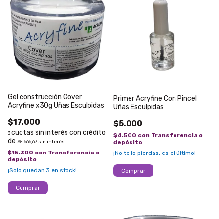
Gel construcción Cover
Primer Acryfine Con Pincel
Acryfine x30g Uñas Esculpidas
Uñas Esculpidas
$17.000
$5.000
3
$4.500
con
Transferencia o
$5.666,67
sin interés
depósito
$15.300
con
Transferencia o
¡No te lo pierdas, es el último!
depósito
¡Solo quedan
3
en stock!