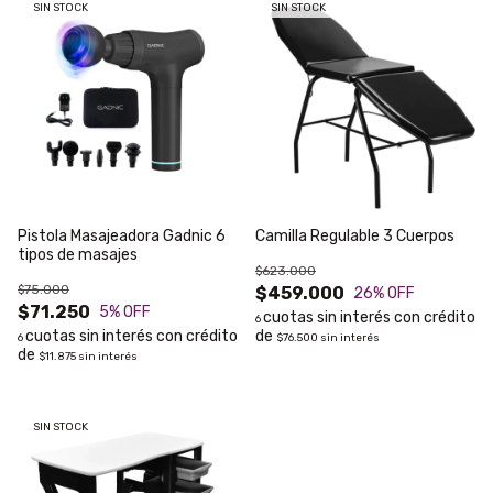
SIN STOCK
SIN STOCK
Pistola Masajeadora Gadnic 6
Camilla Regulable 3 Cuerpos
tipos de masajes
$623.000
$75.000
$459.000
26
% OFF
$71.250
5
% OFF
6
6
$76.500
sin interés
$11.875
sin interés
SIN STOCK