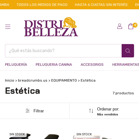
MBA
TODOS LOS MEDIOS DE PAGO
HASTA 6 CUOTAS SIN INTERÉS
ENV
0
PELUQUERÍA
PELUQUERIA CANINA
ACCESORIOS
HERRAMIENTA
Inicio
>
breadcrumbs.us
>
EQUIPAMIENTO
>
Estética
Estética
7 productos
Ordenar por:
Filtrar
Más vendidos
SIN STOCK
SIN STOCK