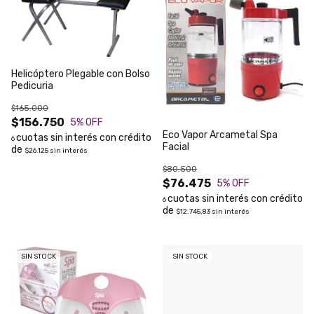
Helicóptero Plegable con Bolso
Pedicuria
$165.000
$156.750
5
% OFF
Eco Vapor Arcametal Spa
6
Facial
$26.125
sin interés
$80.500
$76.475
5
% OFF
6
$12.745,83
sin interés
SIN STOCK
SIN STOCK