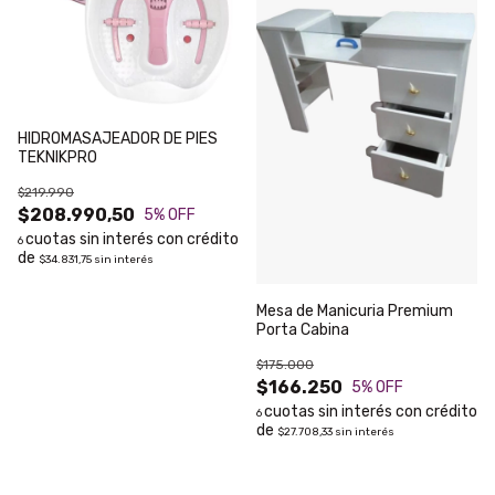
HIDROMASAJEADOR DE PIES
TEKNIKPRO
$219.990
$208.990,50
5
% OFF
6
$34.831,75
sin interés
Mesa de Manicuria Premium
Porta Cabina
$175.000
$166.250
5
% OFF
6
$27.708,33
sin interés