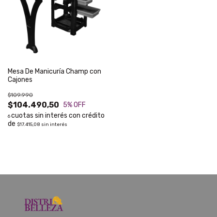
Mesa De Manicuría Champ con
Cajones
$109.990
$104.490,50
5
% OFF
6
$17.415,08
sin interés