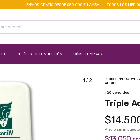
ENVÍOS GRATIS DESDE $50.000 EN AMBA
TODOS LOS MEDIOS DE
LET
POLÍTICA DE DEVOLUCIÓN
CÓMO COMPRAR
Inicio
>
PELUQUERÍA
1
/
2
AURILL
+20 vendidos
Triple A
$14.50
Precio sin impuest
$13.050
co