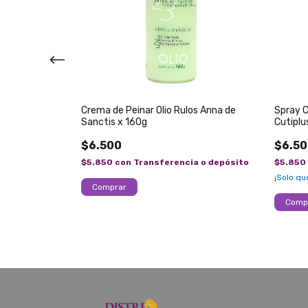
é Argan
Crema de Peinar Olio Rulos Anna de
Spray 
Sanctis x 160g
Cutiplu
$6.500
$6.5
a o depósito
$5.850
con
Transferencia o depósito
$5.850
¡Solo q