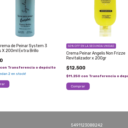
Crema de Peinar System 3
50% OFF EN LA SEGUNDA UNIDAD
s X 200ml Extra Brillo
Crema Peinar Angelis Non Frizze
Revitalizador x 200gr
00
$12.500
con
Transferencia o depósito
uedan
2
en stock!
$11.250
con
Transferencia o dep
5491123088242