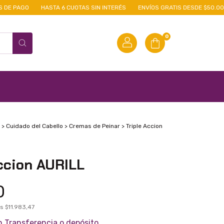
 PAGO
HASTA 6 CUOTAS SIN INTERÉS
ENVÍOS GRATIS DESDE $50.000 E
0
>
Cuidado del Cabello
>
Cremas de Peinar
>
Triple Accion
ccion AURILL
0
os
$11.983,47
n
Transferencia o depósito