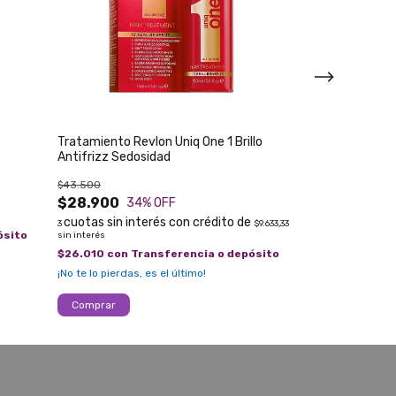
Tratamiento Revlon Uniq One 1 Brillo
Crema de Peina
Antifrizz Sedosidad
de Sanctis x 16
$43.500
$6.500
$28.900
34
% OFF
$5.850
con
Tra
3
$9.633,33
¡Solo quedan
3
en
ósito
sin interés
$26.010
con
Transferencia o depósito
¡No te lo pierdas, es el último!