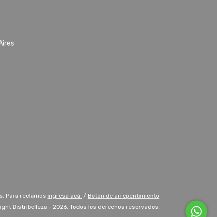
Aires
s. Para reclamos
ingresá acá.
/
Botón de arrepentimiento
ight Distribelleza - 2026. Todos los derechos reservados.