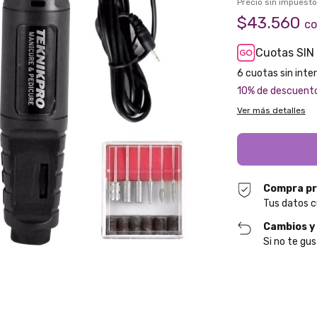
Precio sin impuest
$43.560
c
Cuotas SIN
6
10% de descuent
Ver más detalles
Compra pr
Tus datos c
Cambios y
Si no te gus