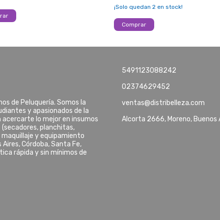
¡Solo quedan
2
en stock!
5491123088242
02374629452
umos de Peluquería. Somos la
ventas@distribelleza.com
tudiantes y apasionados de la
n acercarte lo mejor en insumos
Alcorta 2666, Moreno, Buenos 
 (secadores, planchitas,
, maquillaje y equipamiento
 Aires, Córdoba, Santa Fe,
stica rápida y sin mínimos de