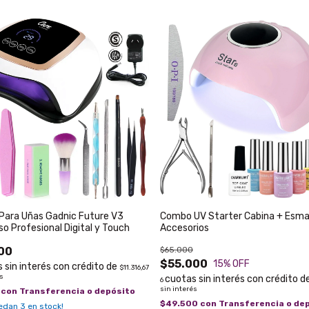
Para Uñas Gadnic Future V3
Combo UV Starter Cabina + Esma
o Profesional Digital y Touch
Accesorios
00
$65.000
$55.000
15
% OFF
$11.316,67
és
6
sin interés
0
con
Transferencia o depósito
$49.500
con
Transferencia o de
uedan
3
en stock!