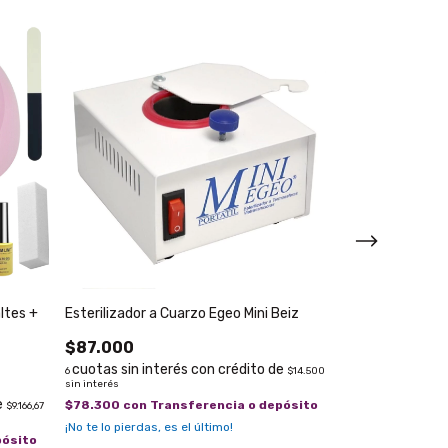
ltes +
Esterilizador a Cuarzo Egeo Mini Beiz
Torno Profesiona
Pedicuria Manic
$87.000
$121.000
6
$14.500
sin interés
6
$20.166,67
sin interé
$78.300
con
Transferencia o depósito
$9.166,67
$108.900
con
T
¡No te lo pierdas, es el último!
pósito
¡Solo quedan
2
en