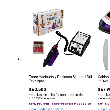
 Teknikpro
Torno Manicuría y Pedicuría Student Drill
Cabina 
Teknikpro
168w Us
$60.500
$67.9
6
6
$10.083,33
sin interés
sin inter
ia o depósito
$54.450
con
Transferencia o depósito
$61.11
¡Solo quedan
3
en stock!
¡Solo q