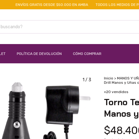
ENVÍOS GRATIS DESDE $50.000 EN AMBA
TODOS LOS MEDIOS DE PAGO
LET
POLÍTICA DE DEVOLUCIÓN
CÓMO COMPRAR
Inicio
>
MANOS Y U
1
/
3
Drill Manos y Uñas 
+20 vendidos
Torno Te
Manos y
$48.40