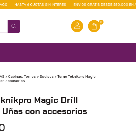
HASTA 6 CUOTAS SIN INTERÉS
ENVÍOS GRATIS DESDE $50.000 EN AMBA
0
ÑAS
>
Cabinas, Tornos y Equipos
>
Torno Teknikpro Magic
con accesorios
knikpro Magic Drill
 Uñas con accesorios
0