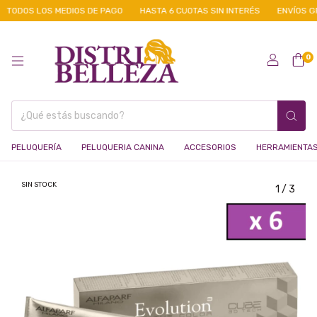
TODOS LOS MEDIOS DE PAGO
HASTA 6 CUOTAS SIN INTERÉS
ENVÍOS GRA
0
PELUQUERÍA
PELUQUERIA CANINA
ACCESORIOS
HERRAMIENTA
SIN STOCK
1
/
3