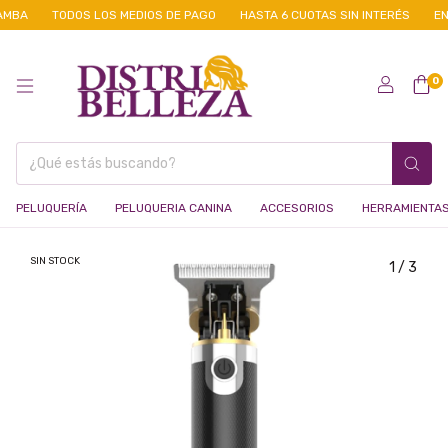
MBA
TODOS LOS MEDIOS DE PAGO
HASTA 6 CUOTAS SIN INTERÉS
ENV
0
PELUQUERÍA
PELUQUERIA CANINA
ACCESORIOS
HERRAMIENTA
SIN STOCK
1
/
3