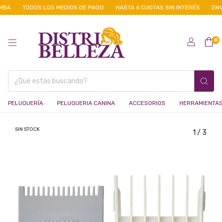
BA
TODOS LOS MEDIOS DE PAGO
HASTA 6 CUOTAS SIN INTERÉS
ENVÍ
0
PELUQUERÍA
PELUQUERIA CANINA
ACCESORIOS
HERRAMIENTA
SIN STOCK
1
/
3