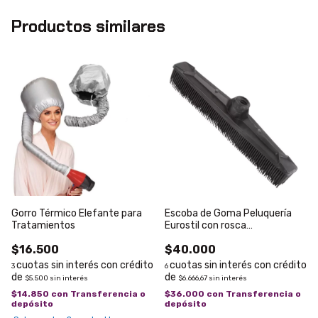
Productos similares
Gorro Térmico Elefante para
Escoba de Goma Peluquería
Tratamientos
Eurostil con rosca
cod.52185/80
$16.500
$40.000
3
6
$5.500
sin interés
$6.666,67
sin interés
$14.850
con
Transferencia o
$36.000
con
Transferencia o
depósito
depósito