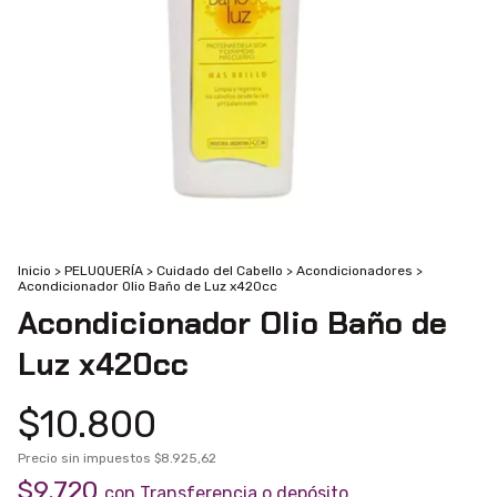
Inicio
>
PELUQUERÍA
>
Cuidado del Cabello
>
Acondicionadores
>
Acondicionador Olio Baño de Luz x420cc
Acondicionador Olio Baño de
Luz x420cc
$10.800
Precio sin impuestos
$8.925,62
$9.720
con
Transferencia o depósito